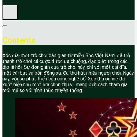
Contents
Xóc đĩa, một trò chơi dân gian từ miền Bắc Việt Nam, đã trở
thành trò chơi cá cược được ưa chuộng, đặc biệt trong các
dịp lễ hội. Sự đơn giản của trò chơi này, chỉ với một cái đĩa,
một cái bát và bốn đồng xu, đã thu hút nhiều người chơi. Ngày
nay, với sự phát triển của công nghệ số, Xóc đĩa online đã
xuất hiện như một lựa chọn thú vị, mang đến cách tham gia
mới mẻ so với hình thức truyền thống.