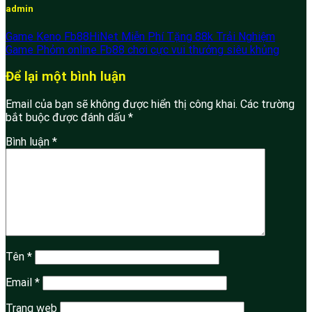
admin
Game Keno Fb88HiNet Miễn Phí Tặng 88k Trải Nghiệm
Game Phỏm online Fb88 chơi cực vui thưởng siêu khủng
Để lại một bình luận
Email của bạn sẽ không được hiển thị công khai.
Các trường
bắt buộc được đánh dấu
*
Bình luận
*
Tên
*
Email
*
Trang web