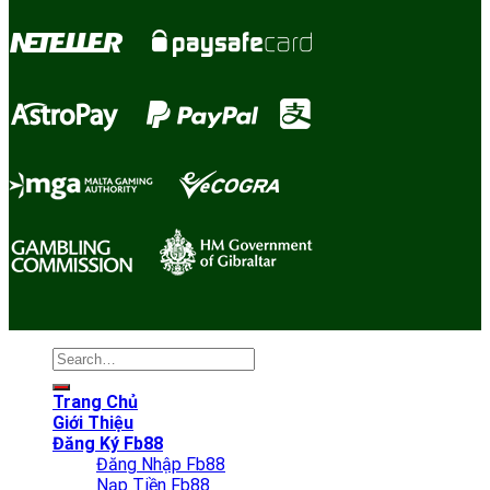
Trang Chủ
Giới Thiệu
Đăng Ký Fb88
Đăng Nhập Fb88
Nạp Tiền Fb88