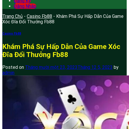
Đăng Ký
Đăng Nhập
Trang Chủ
-
Casino Fb88
-
Khám Phá Sự Hấp Dẫn Của Game
Xóc Đĩa Đổi Thưởng Fb88
Casino Fb88
Khám Phá Sự Hấp Dẫn Của Game Xóc
Đĩa Đổi Thưởng Fb88
Posted on
Tháng mười một 23, 2023
Tháng 12 5, 2023
by
admin