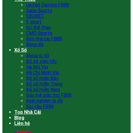
United Gaming FB88
Saba Sports
SBOBET
E sport
KU thể thao
CMD Sports
Kèo nhà cái FB88
Bóng đá
Xổ Số
Mega 6/45
Xổ số siêu tốc
Hà Nội Vip
Hồ Chí Minh Vip
Xổ số miền Bắc
Xổ số miền Trung
Xổ số miền Nam
Giải mã giấc mơ FB88
Kinh nghiệm lô đề
Soi cầu FB88
Top Nhà Cái
Blog
Liên hệ