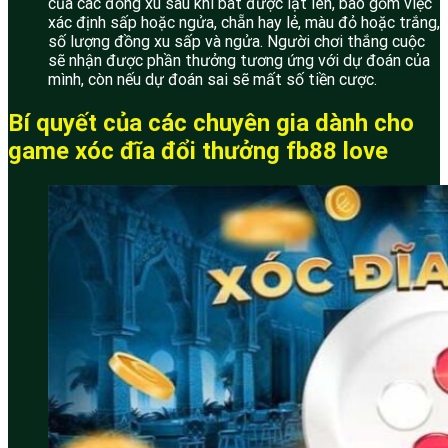
của các đồng xu sau khi bát được lật lên, bao gồm việc
xác định sấp hoặc ngửa, chẵn hay lẻ, màu đỏ hoặc trắng,
số lượng đồng xu sấp và ngửa. Người chơi thắng cuộc
sẽ nhận được phần thưởng tương ứng với dự đoán của
mình, còn nếu dự đoán sai sẽ mất số tiền cược.
Bí quyết của các chuyên gia dành cho
game xóc đĩa đổi thưởng fb88 love