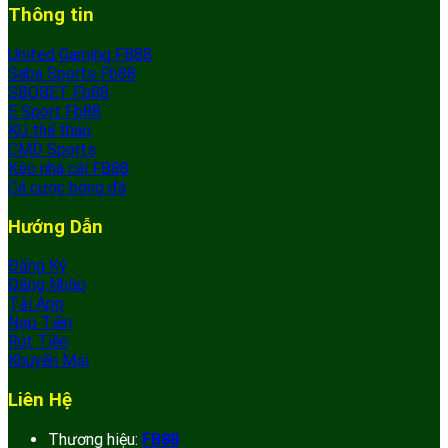
Thông tin
United Gaming FB88
Saba Sports Fb88
SBOBET Fb88
E Sport Fb88
KU thể thao
CMD Sports
Kèo nhà cái FB88
Cá cược bóng đá
Hướng Dẫn
Đăng Ký
Đăng Nhập
Tải App
Nạp Tiền
Rút Tiền
Khuyến Mại
Liên Hệ
Thương hiệu:
FB88