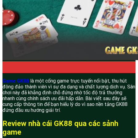
10
Th1
Game GK88
là một cổng game trực tuyến nổi bật, thu hút
đông đảo thành viên vì sự đa dạng và chất lượng dịch vụ. Sân
chơi này đã khẳng định chỗ đứng nhờ tốc độ trả thưởng
nhanh cùng chính sách ưu đãi hấp dẫn. Bài viết sau đây sẽ
cung cấp thông tin để bạn hiểu lý do vì sao nền tảng GK88
đứng đầu xu hướng giải trí.
Review nhà cái GK88 qua các sảnh
game