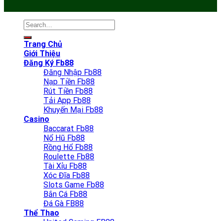
Trang Chủ
Giới Thiệu
Đăng Ký Fb88
Đăng Nhập Fb88
Nạp Tiền Fb88
Rút Tiền Fb88
Tải App Fb88
Khuyến Mại Fb88
Casino
Baccarat Fb88
Nổ Hũ Fb88
Rồng Hổ Fb88
Roulette Fb88
Tài Xỉu Fb88
Xóc Đĩa Fb88
Slots Game Fb88
Bắn Cá Fb88
Đá Gà FB88
Thể Thao